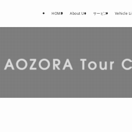
HOME
About Us
サービス
Vehicle L