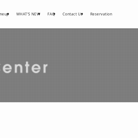
ineup
WHAT’S NEW
FAQ
Contact Us
Reservation