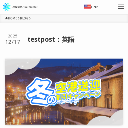
EN
HOME
BLOG
2025
testpost：英語
12/17